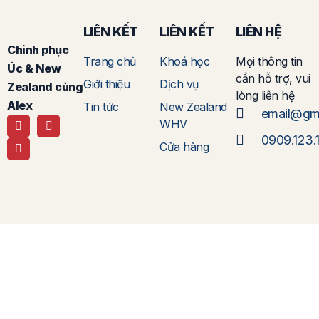
LIÊN KẾT
LIÊN KẾT
LIÊN HỆ
Chinh phục
Trang chủ
Khoá học
Mọi thông tin
Úc & New
cần hỗ trợ, vui
Giới thiệu
Dịch vụ
Zealand cùng
lòng liên hệ
Alex
Tin tức
New Zealand
email@gm
WHV
0909.123.
Cửa hàng