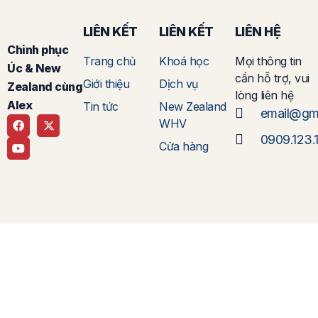
LIÊN KẾT
LIÊN KẾT
LIÊN HỆ
Chinh phục
Trang chủ
Khoá học
Mọi thông tin
Úc & New
cần hỗ trợ, vui
Giới thiệu
Dịch vụ
Zealand cùng
lòng liên hệ
Alex
Tin tức
New Zealand
email@gm
WHV
0909.123.
Cửa hàng