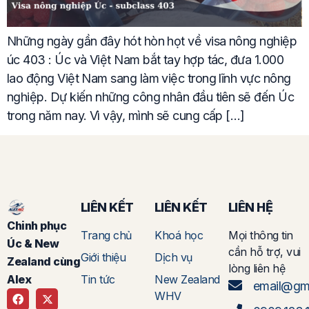
Những ngày gần đây hót hòn họt về visa nông nghiệp
úc 403 : Úc và Việt Nam bắt tay hợp tác, đưa 1.000
lao động Việt Nam sang làm việc trong lĩnh vực nông
nghiệp. Dự kiến những công nhân đầu tiên sẽ đến Úc
trong năm nay. Vì vậy, mình sẽ cung cấp […]
LIÊN KẾT
LIÊN KẾT
LIÊN HỆ
Chinh phục
Trang chủ
Khoá học
Mọi thông tin
Úc & New
cần hỗ trợ, vui
Giới thiệu
Dịch vụ
Zealand cùng
lòng liên hệ
Tin tức
New Zealand
Alex
email@gm
WHV