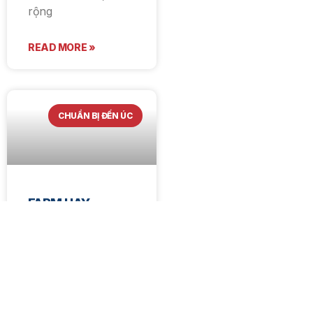
rộng
READ MORE »
CHUẨN BỊ ĐẾN ÚC
FARM HAY
HOSPO – LỰA
CHỌN NÀO TỐT
HƠN ĐỂ BẮT ĐẦU
CHO VISA 462 ?