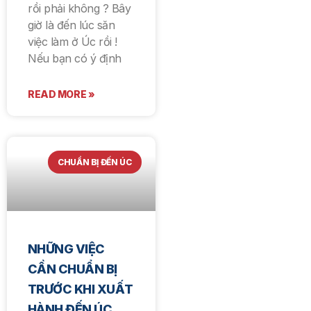
rồi phải không ? Bây
giờ là đến lúc săn
việc làm ở Úc rồi !
Nếu bạn có ý định
READ MORE »
CHUẨN BỊ ĐẾN ÚC
NHỮNG VIỆC
CẦN CHUẨN BỊ
TRƯỚC KHI XUẤT
HÀNH ĐẾN ÚC