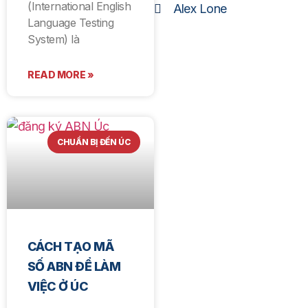
(International English
Alex Lone
Language Testing
System) là
READ MORE »
CHUẨN BỊ ĐẾN ÚC
CÁCH TẠO MÃ
SỐ ABN ĐỂ LÀM
VIỆC Ở ÚC