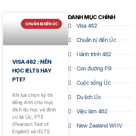
DANH MỤC CHÍNH
CHUẨN BỊ ĐẾN ÚC
Visa 462
Chuẩn bị đến Úc
Hành trình 462
VISA 462 : NÊN
Con đường PR
HỌC IELTS HAY
PTE?
Cuộc sống Úc
Khi lựa chọn kỳ thi
Du lịch Úc
tiếng Anh cho mục
đích du học và định
Việc làm 462
cư tại Úc, PTE
(Pearson Test of
New Zealand WHV
English) và IELTS