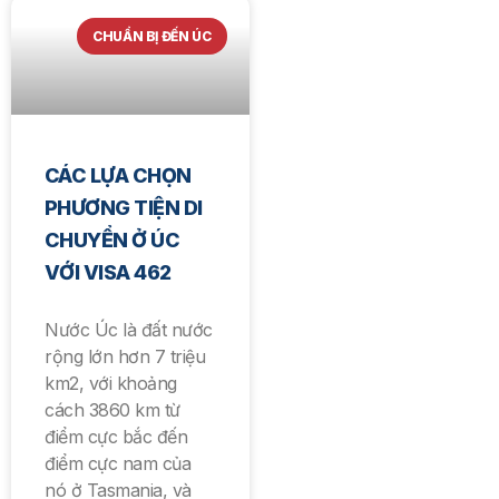
CHUẨN BỊ ĐẾN ÚC
CÁC LỰA CHỌN
PHƯƠNG TIỆN DI
CHUYỂN Ở ÚC
VỚI VISA 462
Nước Úc là đất nước
rộng lớn hơn 7 triệu
km2, với khoảng
cách 3860 km từ
điểm cực bắc đến
điểm cực nam của
nó ở Tasmania, và