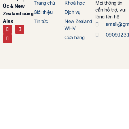
Trang chủ
Khoá học
Mọi thông tin
Úc & New
cần hỗ trợ, vui
Giới thiệu
Dịch vụ
Zealand cùng
lòng liên hệ
Alex
Tin tức
New Zealand
email@gm
WHV
0909.123.
Cửa hàng