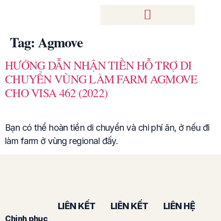
Tag:
Agmove
HƯỚNG DẪN NHẬN TIỀN HỖ TRỢ DI
CHUYỂN VÙNG LÀM FARM AGMOVE
CHO VISA 462 (2022)
Bạn có thể hoàn tiền di chuyển và chi phí ăn, ở nếu đi
làm farm ở vùng regional đấy.
LIÊN KẾT
LIÊN KẾT
LIÊN HỆ
Chinh phục