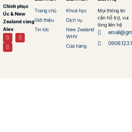
Chinh phục
Trang chủ
Khoá học
Mọi thông tin
Úc & New
cần hỗ trợ, vui
Giới thiệu
Dịch vụ
Zealand cùng
lòng liên hệ
Alex
Tin tức
New Zealand
email@gm
WHV
0909.123.
Cửa hàng