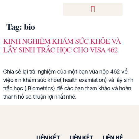
Tag:
bio
KINH NGHIỆM KHÁM SỨC KHỎE VÀ
LẤY SINH TRẮC HỌC CHO VISA 462
Chia sẻ lại trải nghiệm của một bạn vừa nộp 462 về
việc xin khám sức khỏe( health examiation) và lấy sinh
trắc học ( Biometrics) để các bạn tham khảo và hoàn
thành hồ sơ thuận lợi nhất nhé.
LIÊN KẾT
LIÊN KẾT
LIÊN HỆ