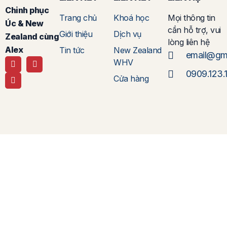
Chinh phục
Trang chủ
Khoá học
Mọi thông tin
Úc & New
cần hỗ trợ, vui
Giới thiệu
Dịch vụ
Zealand cùng
lòng liên hệ
Alex
Tin tức
New Zealand
email@gm
WHV
0909.123.
Cửa hàng