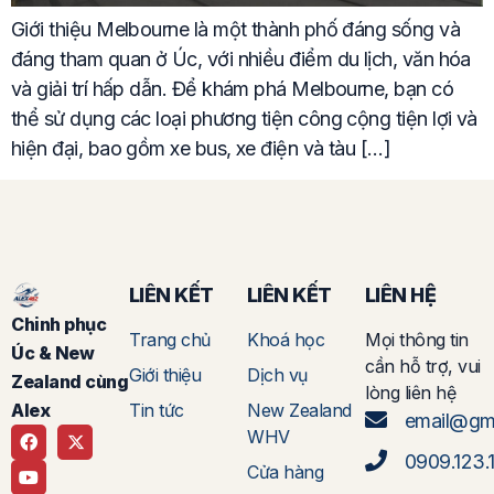
Giới thiệu Melbourne là một thành phố đáng sống và
đáng tham quan ở Úc, với nhiều điểm du lịch, văn hóa
và giải trí hấp dẫn. Để khám phá Melbourne, bạn có
thể sử dụng các loại phương tiện công cộng tiện lợi và
hiện đại, bao gồm xe bus, xe điện và tàu […]
LIÊN KẾT
LIÊN KẾT
LIÊN HỆ
Chinh phục
Trang chủ
Khoá học
Mọi thông tin
Úc & New
cần hỗ trợ, vui
Giới thiệu
Dịch vụ
Zealand cùng
lòng liên hệ
Tin tức
New Zealand
Alex
email@gm
WHV
0909.123.
Cửa hàng