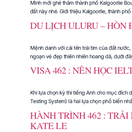
Mình mới ghé thăm thành phố Kalgoorlie Bo
đất này nhé. Giới thiệu Kalgoorlie, thành p
DU LỊCH ULURU – HÒN 
Mệnh danh với cái tên trái tim của đất nước
ngoạn vẻ đẹp thiên nhiên hoang dã, dưới đây
VISA 462 : NÊN HỌC IE
Khi lựa chọn kỳ thi tiếng Anh cho mục đích d
Testing System) là hai lựa chọn phổ biến nhấ
HÀNH TRÌNH 462 : TRẢ
KATE LE