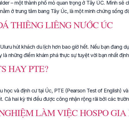
ulder – một thành phố mỏ quan trọng ở Tây ÚC. Mình sẽ c
hố nằm ở trung tâm bang Tây Úc, là một minh chứng sống đ
ĐÁ THIÊNG LIÊNG NƯỚC ÚC
, Uluru hút khách du lịch hơn bao giờ hết. Nếu bạn đang 
 là những điểm khám phá thực sự tuyệt vời bạn nhất định 
LTS HAY PTE?
u học và định cư tại Úc, PTE (Pearson Test of English) và
t. Cả hai kỳ thi đều được công nhận rộng rãi bởi các trườ
I NGHIỆM LÀM VIỆC HOSPO GIA