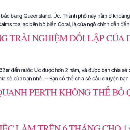
ía bắc bang Queensland, Úc. Thành phố này nằm ở khoảng
rns tọa lạc bên bờ biển Coral, là cửa ngõ chính dẫn đến 
NG TRẢI NGHIỆM ĐỐI LẬP CỦA
62er đến nước Úc được hơn 2 năm, và được bạn chia sẻ các
ia sẻ của bạn nhé! – Bạn có thể chia sẻ câu chuyện bạn
QUANH PERTH KHÔNG THỂ BỎ 
ỆC LÀM TRÊN 6 THÁNG CHO 1 