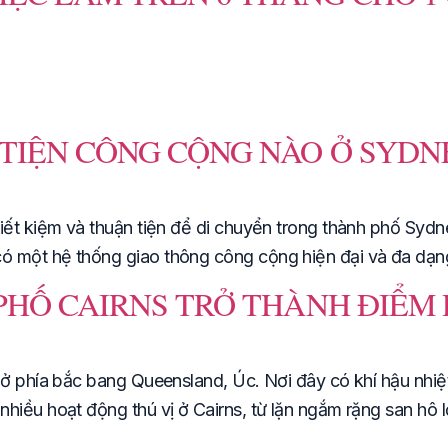
TIỆN CÔNG CỘNG NÀO Ở SYDNE
iết kiệm và thuận tiện để di chuyển trong thành phố Sydne
ó một hệ thống giao thông công cộng hiện đại và đa dạng
PHỐ CAIRNS TRỞ THÀNH ĐIỂM 
 ở phía bắc bang Queensland, Úc. Nơi đây có khí hậu nhiệ
hiều hoạt động thú vị ở Cairns, từ lặn ngắm rặng san hô l