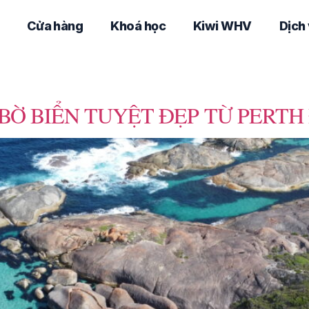
Cửa hàng
Khoá học
Kiwi WHV
Dịch
 BỜ BIỂN TUYỆT ĐẸP TỪ PERT