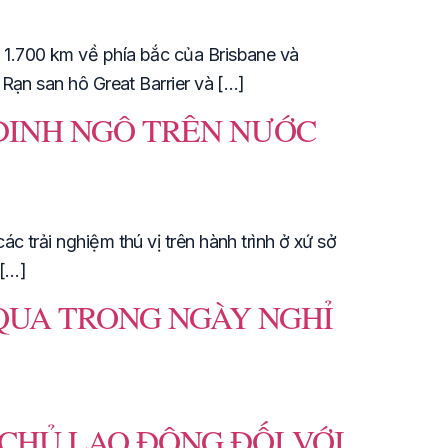
 1.700 km về phía bắc của Brisbane và
Rạn san hô Great Barrier và […]
 DINH NGÔ TRÊN NƯỚC
 trải nghiệm thú vị trên hành trình ở xứ sở
 […]
QUA TRONG NGÀY NGHỈ
CHỦ LAO ĐỘNG ĐỐI VỚI