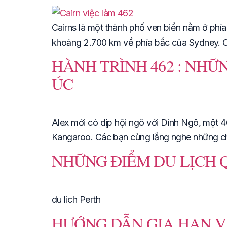
Cairns là một thành phố ven biển nằm ở ph
khoảng 2.700 km về phía bắc của Sydney. Cai
HÀNH TRÌNH 462 : NHỮ
ÚC
Alex mới có dịp hội ngô với Dinh Ngô, một 4
Kangaroo. Các bạn cùng lắng nghe những ch
NHỮNG ĐIỂM DU LỊCH 
du lich Perth
HƯỚNG DẪN GIA HẠN VI