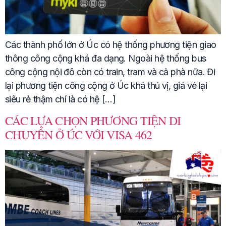
Các thành phố lớn ở Úc có hệ thống phương tiện giao
thông công cộng khá đa dạng. Ngoài hệ thống bus
công cộng nội đô còn có train, tram và cả phà nữa. Đi
lại phương tiện công cộng ở Úc khá thú vị, giá vé lại
siêu rẻ thậm chí là có hệ […]
CÁC LỰA CHỌN PHƯƠNG TIỆN DI
CHUYỂN Ở ÚC VỚI VISA 462