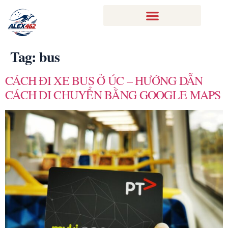
Tag:
bus
CÁCH ĐI XE BUS Ở ÚC – HƯỚNG DẪN
CÁCH DI CHUYỂN BẰNG GOOGLE MAPS