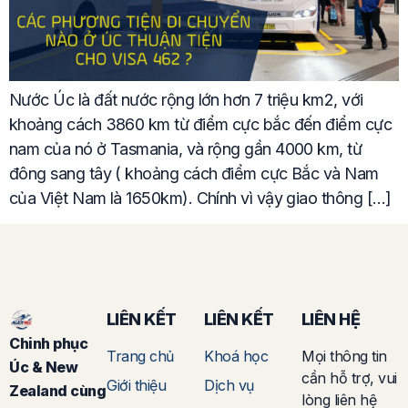
Nước Úc là đất nước rộng lớn hơn 7 triệu km2, với
khoảng cách 3860 km từ điểm cực bắc đến điểm cực
nam của nó ở Tasmania, và rộng gần 4000 km, từ
đông sang tây ( khoảng cách điểm cực Bắc và Nam
của Việt Nam là 1650km). Chính vì vậy giao thông […]
LIÊN KẾT
LIÊN KẾT
LIÊN HỆ
Chinh phục
Trang chủ
Khoá học
Mọi thông tin
Úc & New
cần hỗ trợ, vui
Giới thiệu
Dịch vụ
Zealand cùng
lòng liên hệ