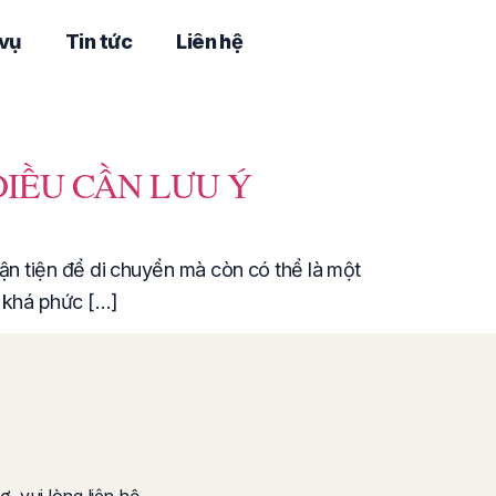
 vụ
Tin tức
Liên hệ
ĐIỀU CẦN LƯU Ý
uận tiện để di chuyển mà còn có thể là một
ể khá phức […]
ợ, vui lòng liên hệ