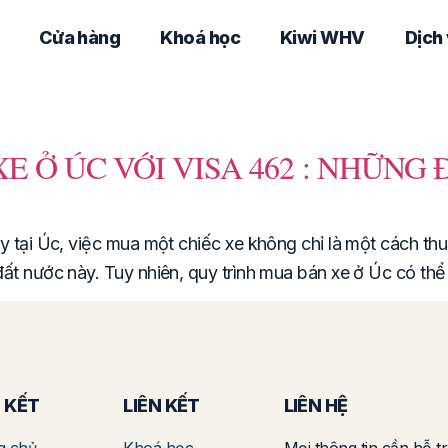
Cửa hàng
Khoá học
Kiwi WHV
Dịch
 Ở ÚC VỚI VISA 462 : NHỮNG 
y tại Úc, việc mua một chiếc xe không chỉ là một cách th
ất nước này. Tuy nhiên, quy trình mua bán xe ở Úc có th
N KẾT
LIÊN KẾT
LIÊN HỆ
g chủ
Khoá học
Mọi thông tin cần hỗ tr