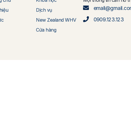
email@gmail.c
thiệu
Dịch vụ
0909.123.123
ức
New Zealand WHV
Cửa hàng