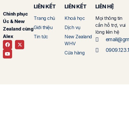
LIÊN KẾT
LIÊN KẾT
LIÊN HỆ
Chinh phục
Trang chủ
Khoá học
Mọi thông tin
Úc & New
cần hỗ trợ, vui
Giới thiệu
Dịch vụ
Zealand cùng
lòng liên hệ
Alex
Tin tức
New Zealand
email@gm
WHV
0909.123.
Cửa hàng