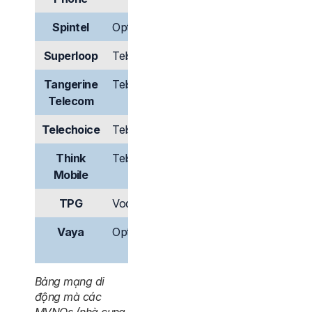
Spintel
Optus
Có
Có
Superloop
Telstra
Có
Có
Tangerine
Telstra
Có
Có
Telecom
Telechoice
Telstra
Có
Có
Think
Telstra
Có
Có
Mobile
TPG
Vodafone
Có
Có
Vaya
Optus
Có
Không
có
Bảng mạng di
động mà các