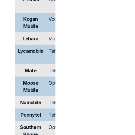
có
Kogan
Vodafone
Có
Có
Mobile
Lebara
Vodafone
Có
Có
Lycamobile
Telstra
Có
Không
có
Mate
Telstra
Có
Có
Moose
Optus
Có
Không
Mobile
có
Numobile
Telstra
Có
Có
Pennytel
Telstra
Có
Có
Southern
Optus
Có
Có
Phone