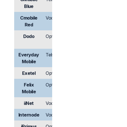
Blue
Cmobile
Vodafone
Có
Không
Red
có
Dodo
Optus
Có
Không
có
Everyday
Telstra
Có
Có
Mobile
Exetel
Optus
Có
Có
Felix
Optus
Có
Không
Mobile
có
iiNet
Vodafone
Có
Có
Internode
Vodafone
Có
Có
iPrimus
Optus
Có
Không