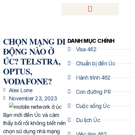
CHỌN MẠNG DI
DANH MỤC CHÍNH
ĐỘNG NÀO Ở
Visa 462
ÚC? TELSTRA,
Chuẩn bị đến Úc
OPTUS,
Hành trình 462
VODAFONE?
Alex Lone
Con đường PR
November 23, 2023
Cuộc sống Úc
Bạn mới đến Úc và cảm
Du lịch Úc
thấy bối rối không biết nên
chọn sử dụng nhà mạng
Việc làm 462