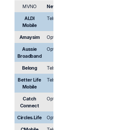
MVNO
Network
4G
5G
ALDI
Telstra
Có
Có
Mobile
Amaysim
Optus
Có
Có
Aussie
Optus
Có
Có
Broadband
Belong
Telstra
Có
Có
Better Life
Telstra
Có
Không
Mobile
có
Catch
Optus
Có
Không
Connect
có
Circles.Life
Optus
Có
Có
CMobile
Telstra
Có
Có