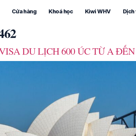
Cửa hàng
Khoá học
Kiwi WHV
Dịch
 462
VISA DU LỊCH 600 ÚC TỪ A ĐẾN