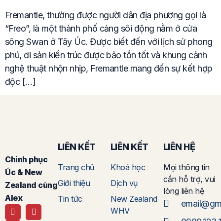
Fremantle, thường được người dân địa phương gọi là
“Freo”, là một thành phố cảng sôi động nằm ở cửa
sông Swan ở Tây Úc. Được biết đến với lịch sử phong
phú, di sản kiến ​​trúc được bảo tồn tốt và khung cảnh
nghệ thuật nhộn nhịp, Fremantle mang đến sự kết hợp
độc […]
LIÊN KẾT
LIÊN KẾT
LIÊN HỆ
Chinh phục
Trang chủ
Khoá học
Mọi thông tin
Úc & New
cần hỗ trợ, vui
Giới thiệu
Dịch vụ
Zealand cùng
lòng liên hệ
Alex
Tin tức
New Zealand
email@gm
WHV