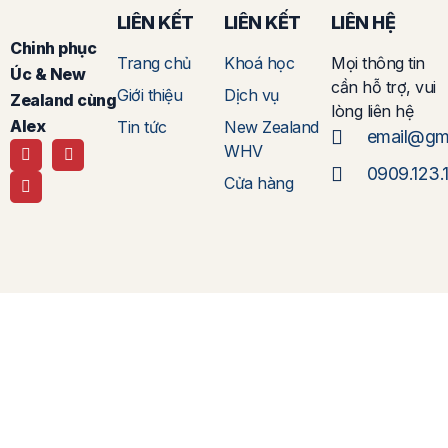
LIÊN KẾT
LIÊN KẾT
LIÊN HỆ
Chinh phục
Trang chủ
Khoá học
Mọi thông tin
Úc & New
cần hỗ trợ, vui
Giới thiệu
Dịch vụ
Zealand cùng
lòng liên hệ
Alex
Tin tức
New Zealand
email@gm
WHV
0909.123.
Cửa hàng