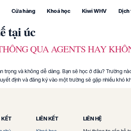
Cửa hàng
Khoá học
Kiwi WHV
Dịch
ế tại úc
 THÔNG QUA AGENTS HAY KHÔ
n trọng và không dễ dàng. Bạn sẽ học ở đâu? Trường nào
quyết định và đăng ký vào một trường sẽ gặp nhiều khó kh
N KẾT
LIÊN KẾT
LIÊN HỆ
g chủ
Khoá học
Mọi thông tin cần hỗ tr