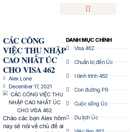
CÁC CÔNG
DANH MỤC CHÍNH
VIỆC THU NHẬP
Visa 462
CAO NHẤT ÚC
Chuẩn bị đến Úc
CHO VISA 462
Hành trình 462
Alex Lone
December 17, 2021
Con đường PR
Cuộc sống Úc
Du lịch Úc
Chào các bạn Alex hôm
nay sẽ nói về chủ đề ai
Việc làm 462