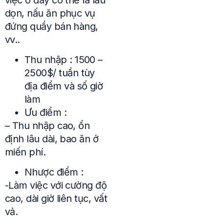
dọn, nấu ăn phục vụ
đứng quầy bán hàng,
vv..
Thu nhập : 1500 –
2500$/ tuần tùy
địa điểm và số giờ
làm
Ưu điểm :
– Thu nhập cao, ổn
định lâu dài, bao ăn ở
miến phí.
Nhược điểm :
-Làm việc với cường độ
cao, dài giờ liên tục, vất
vả.